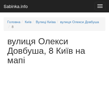
Sabinka.info
Toggl
navig
Головна
Київ
Вулиці Київа
вулиця Олекси Довбуша
8
вулиця Олекси
Довбуша, 8 Київ на
мапі