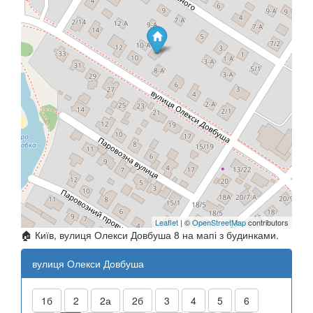
Leaflet
| ©
OpenStreetMap
contributors
🏠 Київ, вулиця Олекси Довбуша 8 на мапі з будинками.
вулиця Олекси Довбуша
1б
2
2а
2б
3
4
5
6