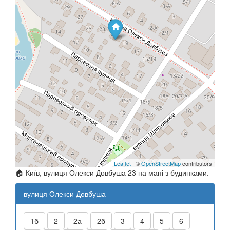
Leaflet
| ©
OpenStreetMap
contributors
🏠 Київ, вулиця Олекси Довбуша 23 на мапі з будинками.
вулиця Олекси Довбуша
1б
2
2а
2б
3
4
5
6