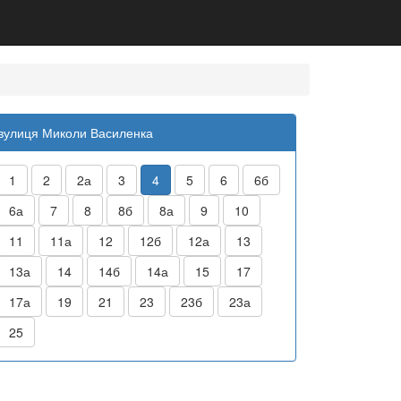
вулиця Миколи Василенка
1
2
2а
3
4
5
6
6б
6а
7
8
8б
8а
9
10
11
11а
12
12б
12а
13
13а
14
14б
14а
15
17
17а
19
21
23
23б
23а
25