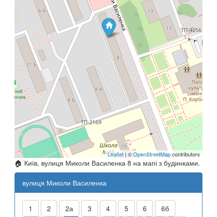
Leaflet
| ©
OpenStreetMap
contributors
🏠 Київ, вулиця Миколи Василенка 8 на мапі з будинками.
вулиця Миколи Василенка
1
2
2а
3
4
5
6
6б