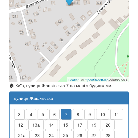
Leaflet
| ©
OpenStreetMap
contributors
🏠 Київ, вулиця Жашківська 7 на мапі з будинками.
вулиця Жашківська
3
4
5
6
7
8
9
10
11
12
13а
14
15
17
19
20
21а
23
24
25
26
27
28