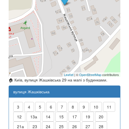
Leaflet
| ©
OpenStreetMap
contributors
🏠 Київ, вулиця Жашківська 29 на мапі з будинками.
вулиця Жашківська
3
4
5
6
7
8
9
10
11
12
13а
14
15
17
19
20
21а
23
24
25
26
27
28