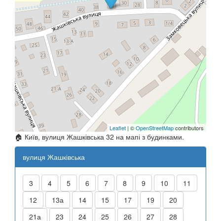
Leaflet
| ©
OpenStreetMap
contributors
🏠 Київ, вулиця Жашківська 32 на мапі з будинками.
вулиця Жашківська
3
4
5
6
7
8
9
10
11
12
13а
14
15
17
19
20
21а
23
24
25
26
27
28