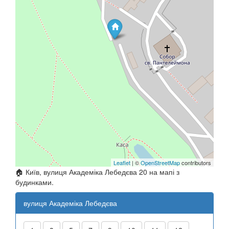
Leaflet
| ©
OpenStreetMap
contributors
🏠 Київ, вулиця Академіка Лебедєва 20 на мапі з
будинками.
вулиця Академіка Лебедєва