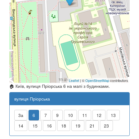
Leaflet
| ©
OpenStreetMap
contributors
🏠 Київ, вулиця Пріорська 6 на мапі з будинками.
вулиця Пріорська
3а
6
7
9
10
11
12
13
14
15
16
18
19
21
23