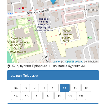
Leaflet
| ©
OpenStreetMap
contributors
🏠 Київ, вулиця Пріорська 11 на мапі з будинками.
вулиця Пріорська
3а
6
7
9
10
11
12
13
14
15
16
18
19
21
23