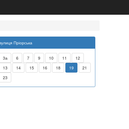
вулиця Пріорська
3а
6
7
9
10
11
12
13
14
15
16
18
19
21
23