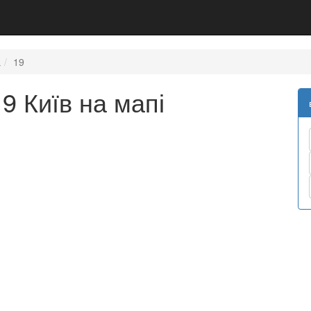
а
19
9 Київ на мапі