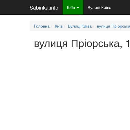
Sabinka.info
Київ
Вулиці Київа
Головна
Київ
Вулиці Київа
вулиця Пріорськ
вулиця Пріорська, 1