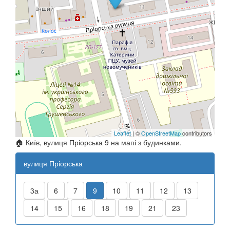
Leaflet
| ©
OpenStreetMap
contributors
🏠 Київ, вулиця Пріорська 9 на мапі з будинками.
вулиця Пріорська
3а
6
7
9
10
11
12
13
14
15
16
18
19
21
23