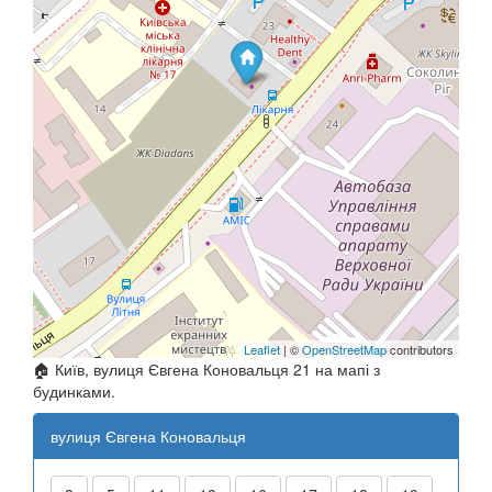
Leaflet
| ©
OpenStreetMap
contributors
🏠 Київ, вулиця Євгена Коновальця 21 на мапі з
будинками.
вулиця Євгена Коновальця