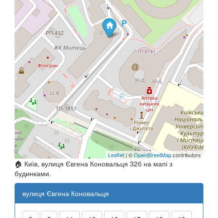
Leaflet
| ©
OpenStreetMap
contributors
🏠 Київ, вулиця Євгена Коновальця 32б на мапі з
будинками.
вулиця Євгена Коновальця