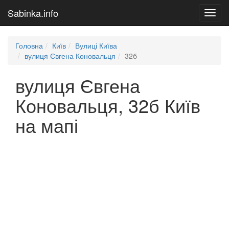
Sabinka.info
Toggl
navig
Головна
Київ
Вулиці Київа
вулиця Євгена Коновальця
32б
вулиця Євгена
Коновальця, 32б Київ
на мапі