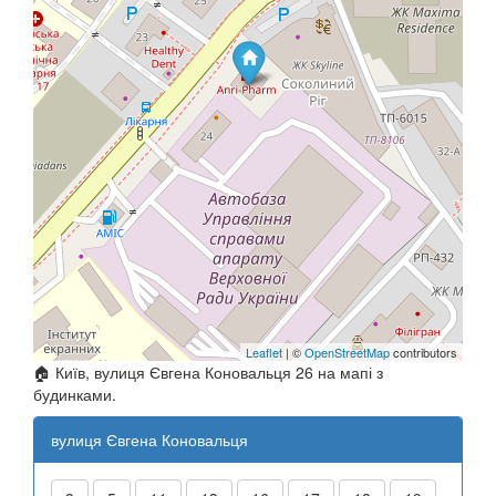
Leaflet
| ©
OpenStreetMap
contributors
🏠 Київ, вулиця Євгена Коновальця 26 на мапі з
будинками.
вулиця Євгена Коновальця