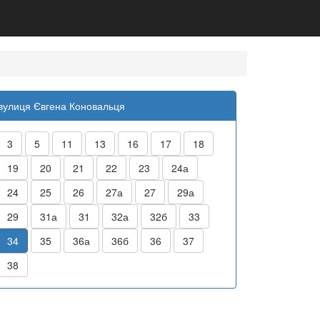
вулиця Євгена Коновальця
3
5
11
13
16
17
18
19
20
21
22
23
24а
24
25
26
27а
27
29а
29
31а
31
32а
32б
33
34
35
36а
36б
36
37
38