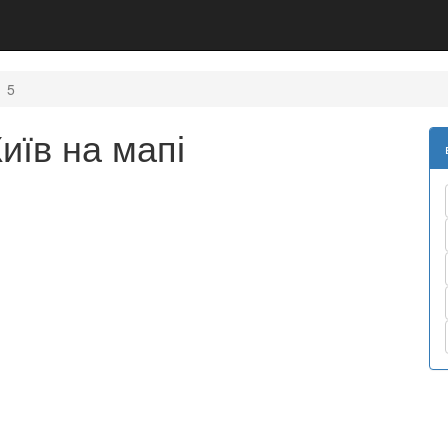
5
иїв на мапі