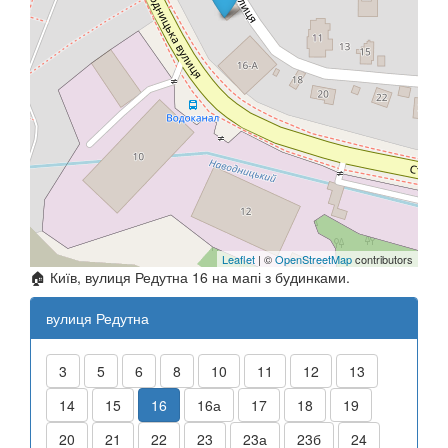
Leaflet
| ©
OpenStreetMap
contributors
🏠 Київ, вулиця Редутна 16 на мапі з будинками.
вулиця Редутна
3
5
6
8
10
11
12
13
14
15
16
16а
17
18
19
20
21
22
23
23а
23б
24