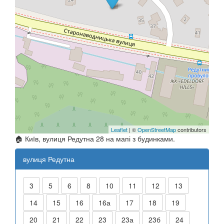
Leaflet
| ©
OpenStreetMap
contributors
🏠 Київ, вулиця Редутна 28 на мапі з будинками.
вулиця Редутна
3
5
6
8
10
11
12
13
14
15
16
16а
17
18
19
20
21
22
23
23а
23б
24