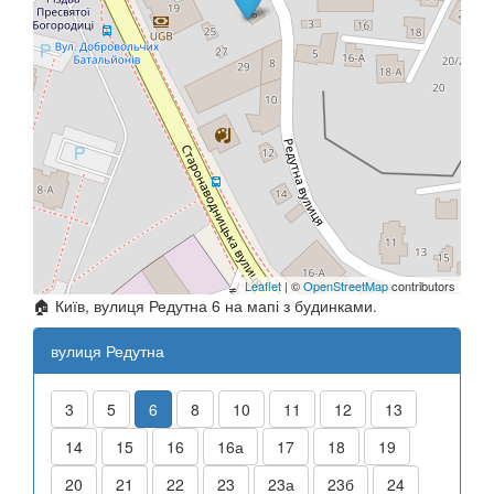
Leaflet
| ©
OpenStreetMap
contributors
🏠 Київ, вулиця Редутна 6 на мапі з будинками.
вулиця Редутна
3
5
6
8
10
11
12
13
14
15
16
16а
17
18
19
20
21
22
23
23а
23б
24