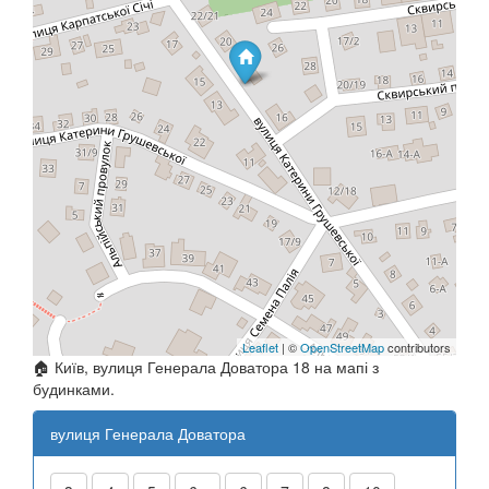
Leaflet
| ©
OpenStreetMap
contributors
🏠 Київ, вулиця Генерала Доватора 18 на мапі з
будинками.
вулиця Генерала Доватора