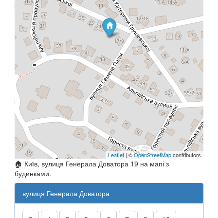
Leaflet
| ©
OpenStreetMap
contributors
🏠 Київ, вулиця Генерала Доватора 19 на мапі з
будинками.
вулиця Генерала Доватора