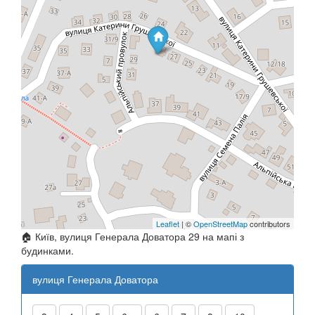
Leaflet
| ©
OpenStreetMap
contributors
🏠 Київ, вулиця Генерала Доватора 29 на мапі з
будинками.
вулиця Генерала Доватора