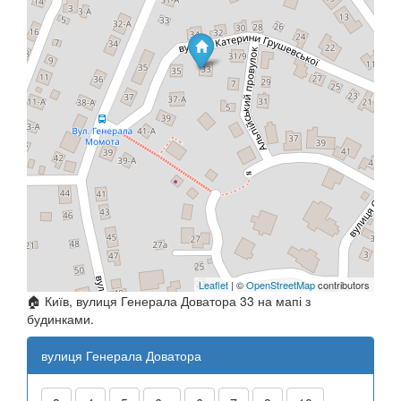
Leaflet
| ©
OpenStreetMap
contributors
🏠 Київ, вулиця Генерала Доватора 33 на мапі з
будинками.
вулиця Генерала Доватора